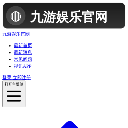
九游娱乐官网
最新首页
最新消息
常见问题
视讯APP
登录
立即注册
打开主菜单