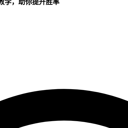
教学，助你提升胜率