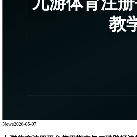
News
2026-05-07