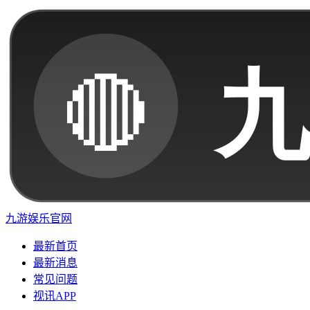
九游娱乐官网
最新首页
最新消息
常见问题
视讯APP